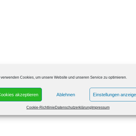
 verwenden Cookies, um unsere Website und unseren Service zu optimieren.
ochenende geöffnet? Die Apotheke am Baunsberg hat
rzeiten geöffnet:
ookies akzeptieren
Ablehnen
Einstellungen anzeig
Cookie-Richtlinie
Datenschutzerklärung
Impressum