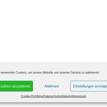
 verwenden Cookies, um unsere Website und unseren Service zu optimieren.
h am Wochenende geöffnet? Die Apotheke in the medical
ookies akzeptieren
Ablehnen
Einstellungen anzeig
lgenden Uhrzeiten geöffnet:
Cookie-Richtlinie
Datenschutzerklärung
Impressum