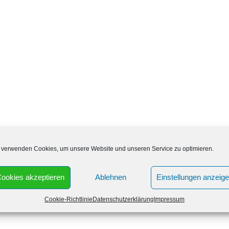
 verwenden Cookies, um unsere Website und unseren Service zu optimieren.
 Wochenende geöffnet? Die Klosterapotheke Altenburg hat
ookies akzeptieren
Ablehnen
Einstellungen anzeig
rzeiten geöffnet:
Cookie-Richtlinie
Datenschutzerklärung
Impressum