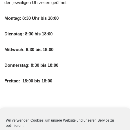
den jeweiligen Uhrzeiten geöffnet:
Montag: 8:30 Uhr bis 18:00
Dienstag: 8:30 bis 18:00
Mittwoch: 8:30 bis 18:00
Donnerstag: 8:30 bis 18:00
Freitag: 18:00 bis 18:00
Hat die Sankt Bonifatius Apotheke auch am Wochenende
geöffnet? Die Sankt Bonifatius Apotheke hat Samstags und
Wir verwenden Cookies, um unsere Website und unseren Service zu
optimieren.
Sonntags zu den folgenden Uhrzeiten geöffnet: