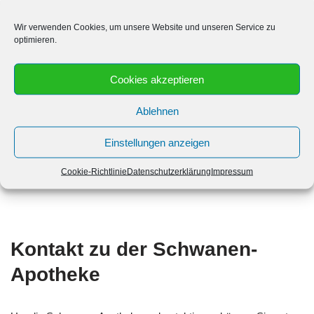
Die Schwanen-Apotheke hat Samstags und Sonntags zu den
Wir verwenden Cookies, um unsere Website und unseren Service zu
folgenden Uhrzeiten geöffnet:
optimieren.
Samstag: 8:00 bis 16:00
Cookies akzeptieren
Sonntag: Geschlossen bis Geschlossen
Ablehnen
Einstellungen anzeigen
Cookie-Richtlinie
Datenschutzerklärung
Impressum
Kontakt zu der Schwanen-
Apotheke