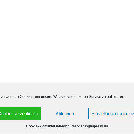
 verwenden Cookies, um unsere Website und unseren Service zu optimieren.
auch am Wochenende geöffnet? Die Seehas Apotheke
zu den folgenden Uhrzeiten geöffnet:
ookies akzeptieren
Ablehnen
Einstellungen anzeig
Cookie-Richtlinie
Datenschutzerklärung
Impressum