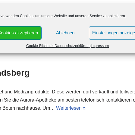
e (Saale)
 verwenden Cookies, um unsere Website und unseren Service zu optimieren.
el und Medizinprodukte. Diese werden dort verkauft und teilweis
ookies akzeptieren
Ablehnen
Einstellungen anzeig
en Sie die Aurora-Apotheke am besten telefonisch kontaktieren o
 per Boten nachhause. Um…
Weiterlesen »
Cookie-Richtlinie
Datenschutzerklärung
Impressum
ndsberg
el und Medizinprodukte. Diese werden dort verkauft und teilweis
en Sie die Aurora-Apotheke am besten telefonisch kontaktieren o
 per Boten nachhause. Um…
Weiterlesen »