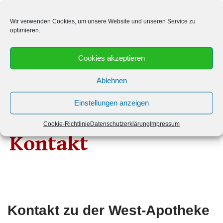
Hat die West-Apotheke (Kaufland-Passage) auch am
Wir verwenden Cookies, um unsere Website und unseren Service zu
optimieren.
Wochenende geöffnet? Die West-Apotheke (Kaufland-Passage)
hat Samstags und Sonntags zu den folgenden Uhrzeiten
geöffnet:
Cookies akzeptieren
Ablehnen
Samstag: 8:00 bis 19:00
Einstellungen anzeigen
Sonntag: Geschlossen bis Geschlossen
Cookie-Richtlinie
Datenschutzerklärung
Impressum
Kontakt zu der West-Apotheke