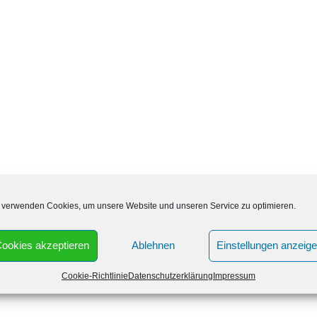
 verwenden Cookies, um unsere Website und unseren Service zu optimieren.
ookies akzeptieren
Ablehnen
Einstellungen anzeig
 am Wochenende geöffnet? Die Westphalia Apotheke Heepen
 Uhrzeiten geöffnet:
Cookie-Richtlinie
Datenschutzerklärung
Impressum