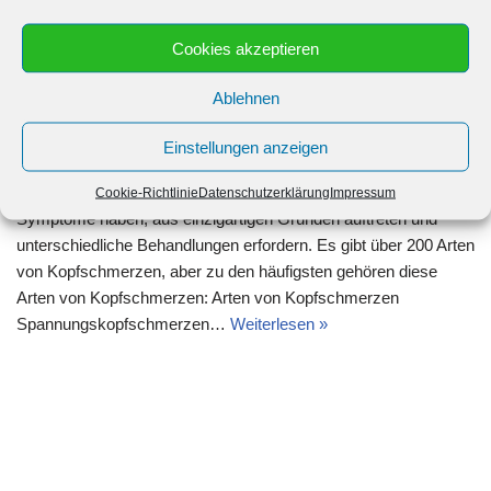
Cookies akzeptieren
Kopfschmerzen – Ursachen und
Ablehnen
Symptome
Einstellungen anzeigen
Kopfschmerzen können komplizierter sein, als den meisten
Menschen bewusst ist. Verschiedene Arten können ihre eigenen
Cookie-Richtlinie
Datenschutzerklärung
Impressum
Symptome haben, aus einzigartigen Gründen auftreten und
unterschiedliche Behandlungen erfordern. Es gibt über 200 Arten
von Kopfschmerzen, aber zu den häufigsten gehören diese
Arten von Kopfschmerzen: Arten von Kopfschmerzen
Spannungskopfschmerzen…
Weiterlesen »