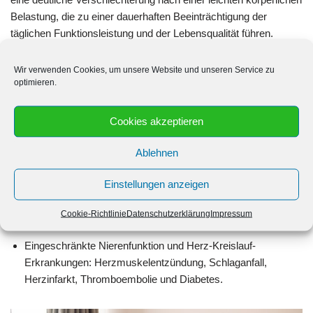
Belastung, die zu einer dauerhaften Beeinträchtigung der
täglichen Funktionsleistung und der Lebensqualität führen.
Bisher ist nicht klar, wie viele auf diese Weise betroffen sind.
Wir verwenden Cookies, um unsere Website und unseren Service zu
optimieren.
Zu Long Covid zählen neben den sehr komplexen
gesundheitlichen Symptomen auch bei Menschen ohne
schweren SARS-CoV-
Cookies akzeptieren
Verlauf lokalisierte Organkomplikationen und neu auftretende
chronische nicht übertragbare Erkrankungen, die Anzeichen
Ablehnen
nehmen zu. Dazu gehören:
Einstellungen anzeigen
Dauerhafte Lungenschäden und damit verbundene
Cookie-Richtlinie
Datenschutzerklärung
Impressum
Verschlechterung der Funktion der Lunge.
Eingeschränkte Nierenfunktion und Herz-Kreislauf-
Erkrankungen: Herzmuskelentzündung, Schlaganfall,
Herzinfarkt, Thromboembolie und Diabetes.